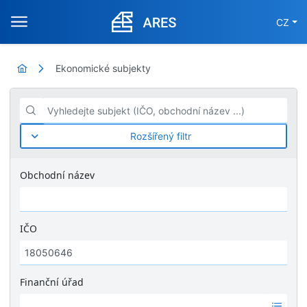
CZ
Ekonomické subjekty
Vyhledejte subjekt (IČO, obchodní název ...)
Rozšířený filtr
Obchodní název
IČO
Finanční úřad
Ž