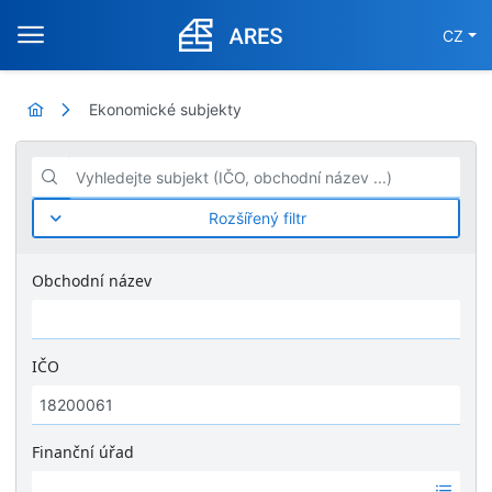
CZ
Ekonomické subjekty
Vyhledejte subjekt (IČO, obchodní název ...)
Rozšířený filtr
Obchodní název
IČO
Finanční úřad
Ž