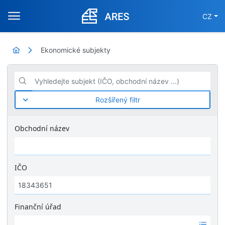
CZ
Ekonomické subjekty
Vyhledejte subjekt (IČO, obchodní název ...)
Rozšířený filtr
Obchodní název
IČO
Finanční úřad
Ž