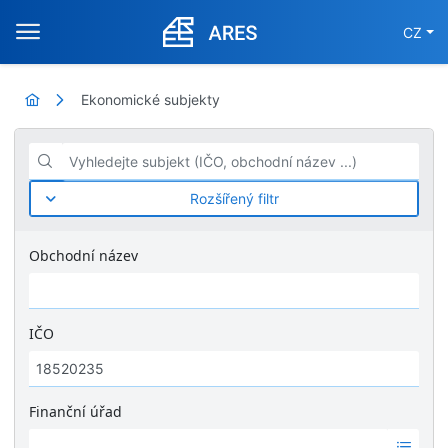
CZ
Ekonomické subjekty
Vyhledejte subjekt (IČO, obchodní název ...)
Rozšířený filtr
Obchodní název
IČO
Finanční úřad
Ž