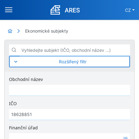
CZ
Ekonomické subjekty
Vyhledejte subjekt (IČO, obchodní název ...)
Rozšířený filtr
Obchodní název
IČO
Finanční úřad
Ž