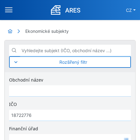
CZ
Ekonomické subjekty
Vyhledejte subjekt (IČO, obchodní název ...)
Rozšířený filtr
Obchodní název
IČO
Finanční úřad
Ž