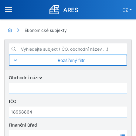
CZ
Ekonomické subjekty
Vyhledejte subjekt (IČO, obchodní název ...)
Rozšířený filtr
Obchodní název
IČO
Finanční úřad
Ž