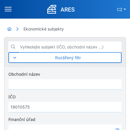
CZ
Ekonomické subjekty
Vyhledejte subjekt (IČO, obchodní název ...)
Rozšířený filtr
Obchodní název
IČO
Finanční úřad
Ž