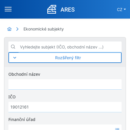
CZ
Ekonomické subjekty
Vyhledejte subjekt (IČO, obchodní název ...)
Rozšířený filtr
Obchodní název
IČO
Finanční úřad
Ž