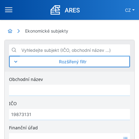
CZ
Ekonomické subjekty
Vyhledejte subjekt (IČO, obchodní název ...)
Rozšířený filtr
Obchodní název
IČO
Finanční úřad
Ž