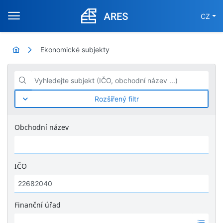
CZ
Ekonomické subjekty
Vyhledejte subjekt (IČO, obchodní název ...)
Rozšířený filtr
Obchodní název
IČO
Finanční úřad
Ž