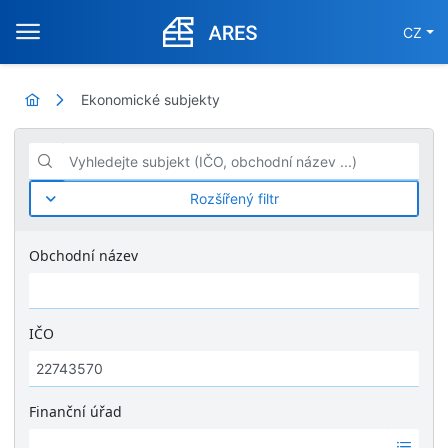
CZ
Ekonomické subjekty
Vyhledejte subjekt (IČO, obchodní název ...)
Rozšířený filtr
Obchodní název
IČO
Finanční úřad
Ž