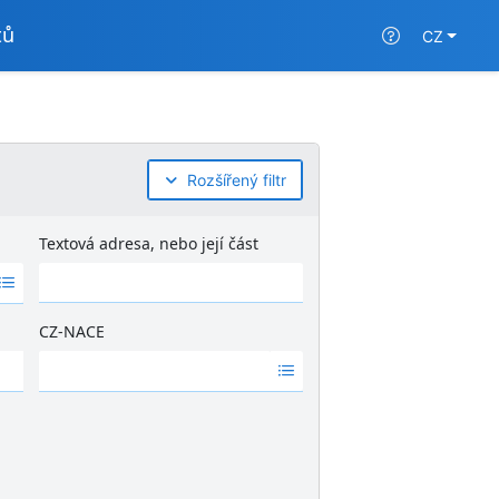
tů
CZ
Rozšířený filtr
Textová adresa, nebo její část
CZ-NACE
Ž
á
d
n
é
v