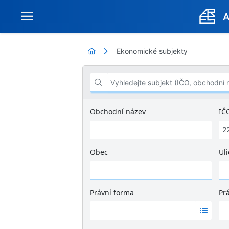
Ekonomické subjekty
Vyhledejte subjekt (IČO, obchodní název .
Obchodní název
IČ
Obec
Uli
Ž
á
d
Právní forma
Pr
n
Ž
Ž
é
á
á
v
d
d