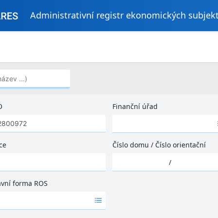
Administrativní registr ekonomických subjek
..)
O
Finanční úřad
Ž
á
d
ce
Číslo domu
/
Číslo orientační
n
Ž
é
/
á
v
d
ý
ávní forma ROS
n
s
é
l
v
e