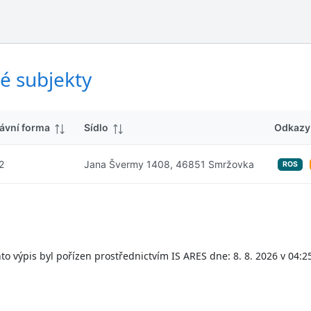
ý
d
s
k
l
y
e
d
é subjekty
k
y
ávní forma
Sídlo
Odkazy
2
Jana Švermy 1408, 46851 Smržovka
ROS
to výpis byl pořízen prostřednictvím IS ARES dne: 8. 8. 2026 v 04:2