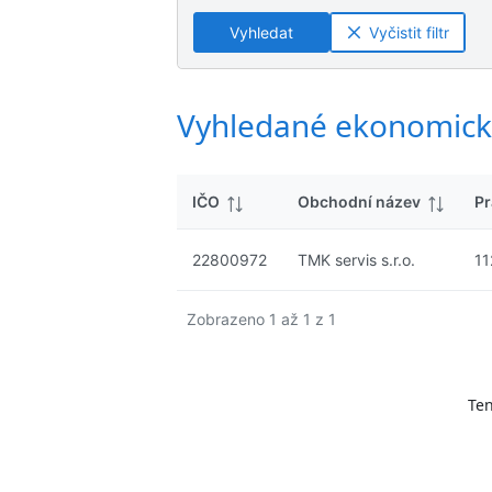
ý
n
n
s
Vyhledat
Vyčistit filtr
é
é
l
v
v
e
ý
ý
d
s
s
Vyhledané ekonomick
k
l
l
y
e
e
d
d
IČO
Obchodní název
Pr
k
k
y
y
22800972
TMK servis s.r.o.
11
Zobrazeno 1 až 1 z 1
Ten