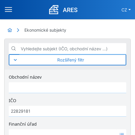
CZ
Ekonomické subjekty
Vyhledejte subjekt (IČO, obchodní název ...)
Rozšířený filtr
Obchodní název
IČO
Finanční úřad
Ž