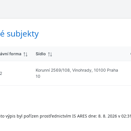
ý
d
s
k
l
y
e
d
é subjekty
k
y
ávní forma
Sídlo
Korunní 2569/108, Vinohrady, 10100 Praha
2
10
to výpis byl pořízen prostřednictvím IS ARES dne: 8. 8. 2026 v 02:3