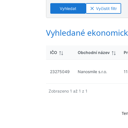
ý
n
n
s
Vyhledat
Vyčistit filtr
é
é
l
v
v
e
ý
ý
d
s
s
Vyhledané ekonomick
k
l
l
y
e
e
d
d
IČO
Obchodní název
Pr
k
k
y
y
23275049
Nanosmile s.r.o.
11
Zobrazeno 1 až 1 z 1
Ten