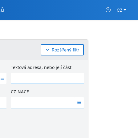
tů
CZ
Rozšířený filtr
Textová adresa, nebo její část
CZ-NACE
Ž
á
d
n
é
v