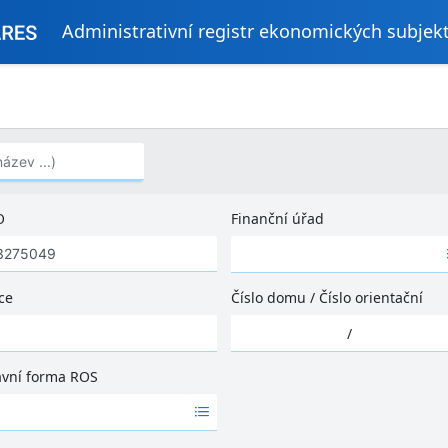
Administrativní registr ekonomických subjek
..)
O
Finanční úřad
Ž
á
d
ce
Číslo domu
/
Číslo orientační
n
Ž
é
/
á
v
d
ý
ávní forma ROS
n
s
é
l
v
e