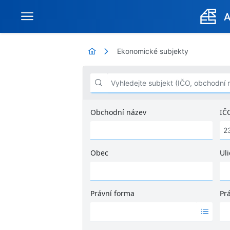
Ekonomické subjekty
Vyhledejte subjekt (IČO, obchodní název .
Obchodní název
IČ
Obec
Uli
Ž
á
d
Právní forma
Pr
n
Ž
Ž
é
á
á
v
d
d