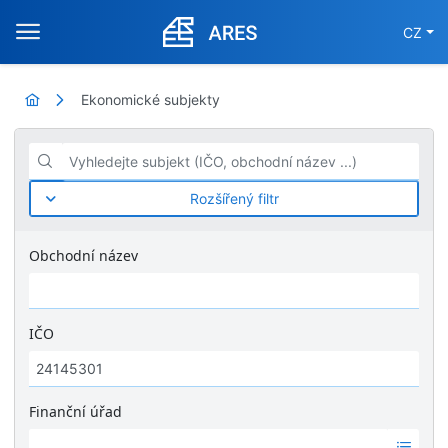
CZ
Ekonomické subjekty
Vyhledejte subjekt (IČO, obchodní název ...)
Rozšířený filtr
Obchodní název
IČO
Finanční úřad
Ž