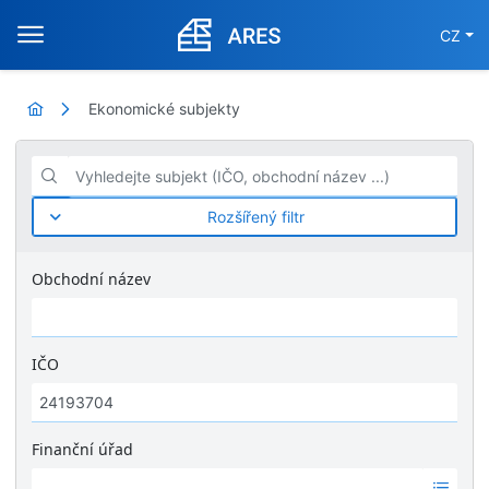
CZ
Ekonomické subjekty
Vyhledejte subjekt (IČO, obchodní název ...)
Rozšířený filtr
Obchodní název
IČO
Finanční úřad
Ž