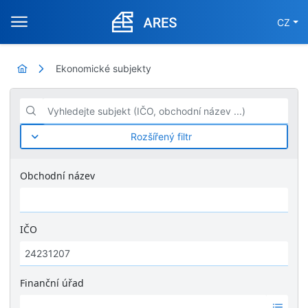
CZ
Ekonomické subjekty
Vyhledejte subjekt (IČO, obchodní název ...)
Rozšířený filtr
Obchodní název
IČO
Finanční úřad
Ž