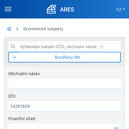
CZ
Ekonomické subjekty
Vyhledejte subjekt (IČO, obchodní název ...)
Rozšířený filtr
Obchodní název
IČO
Finanční úřad
Ž