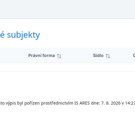
ý
d
s
k
l
y
e
d
é subjekty
k
y
Právní forma
Sídlo
to výpis byl pořízen prostřednictvím IS ARES dne: 7. 8. 2026 v 14:2