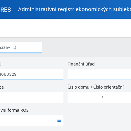
Administrativní registr ekonomických subjek
..)
O
Finanční úřad
Ž
á
d
ce
Číslo domu
/
Číslo orientační
n
Ž
é
/
á
v
d
ý
ávní forma ROS
n
s
é
l
v
e