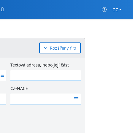
tů
CZ
Rozšířený filtr
Textová adresa, nebo její část
CZ-NACE
Ž
á
d
n
é
v