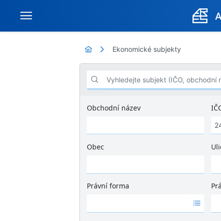
Ekonomické subjekty
Vyhledejte subjekt (IČO, obchodní název .
Obchodní název
IČ
Obec
Uli
Ž
á
d
Právní forma
Pr
n
Ž
Ž
é
á
á
v
d
d