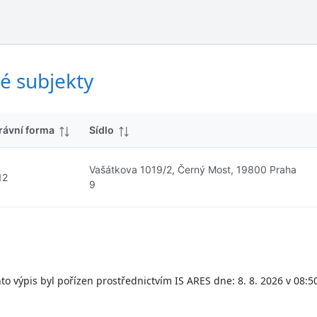
ý
d
s
k
l
y
e
d
é subjekty
k
y
rávní forma
Sídlo
Vašátkova 1019/2, Černý Most, 19800 Praha
12
9
to výpis byl pořízen prostřednictvím IS ARES dne: 8. 8. 2026 v 08:5