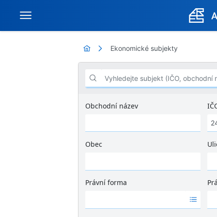
Ekonomické subjekty
Vyhledejte subjekt (IČO, obchodní název .
Obchodní název
IČ
Obec
Uli
Ž
á
d
Právní forma
Pr
n
Ž
Ž
é
á
á
v
d
d