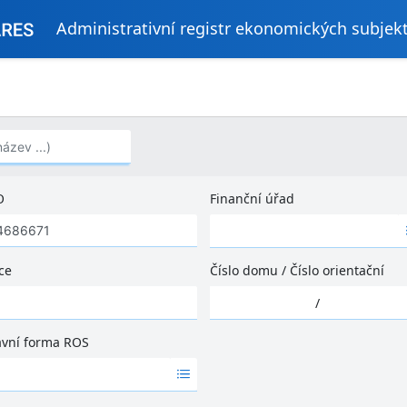
Administrativní registr ekonomických subjek
..)
O
Finanční úřad
Ž
á
d
ce
Číslo domu
/
Číslo orientační
n
Ž
é
/
á
v
d
ý
ávní forma ROS
n
s
é
l
v
e