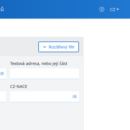
tů
CZ
Rozšířený filtr
Textová adresa, nebo její část
CZ-NACE
Ž
á
d
n
é
v