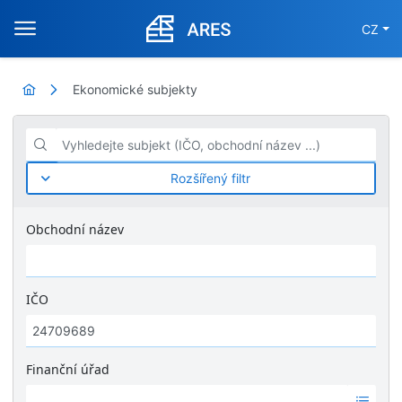
CZ
Ekonomické subjekty
Vyhledejte subjekt (IČO, obchodní název ...)
Rozšířený filtr
Obchodní název
IČO
Finanční úřad
Ž