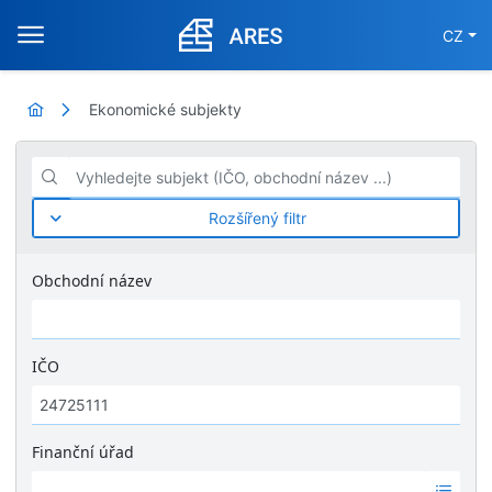
CZ
Ekonomické subjekty
Vyhledejte subjekt (IČO, obchodní název ...)
Rozšířený filtr
Obchodní název
IČO
Finanční úřad
Ž