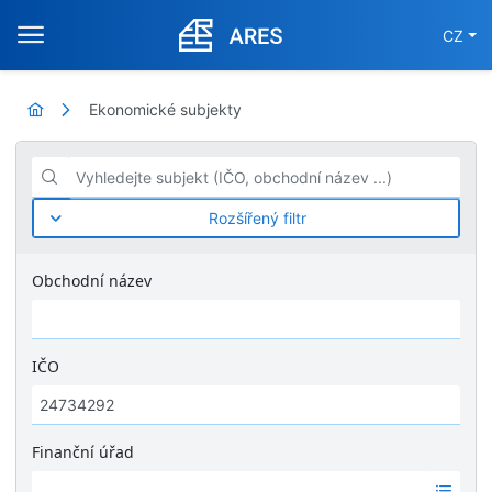
CZ
Ekonomické subjekty
Vyhledejte subjekt (IČO, obchodní název ...)
Rozšířený filtr
Obchodní název
IČO
Finanční úřad
Ž