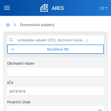
CZ
Ekonomické subjekty
Vyhledejte subjekt (IČO, obchodní název ...)
Rozšířený filtr
Obchodní název
IČO
Finanční úřad
Ž