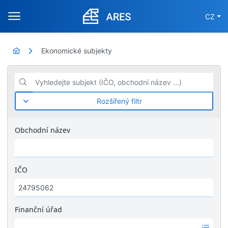
CZ
Ekonomické subjekty
Vyhledejte subjekt (IČO, obchodní název ...)
Rozšířený filtr
Obchodní název
IČO
Finanční úřad
Ž