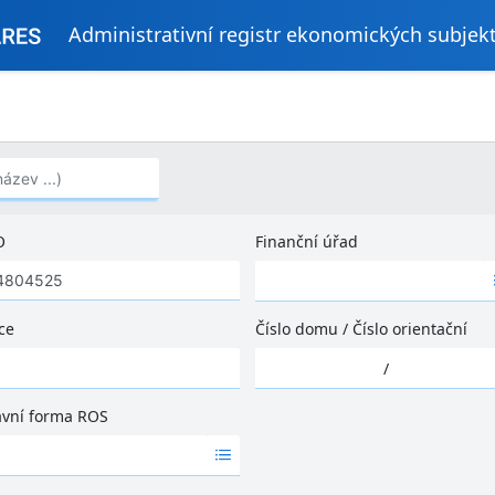
Administrativní registr ekonomických subjek
..)
O
Finanční úřad
Ž
á
d
ce
Číslo domu
/
Číslo orientační
n
Ž
é
/
á
v
d
ý
ávní forma ROS
n
s
é
l
v
e