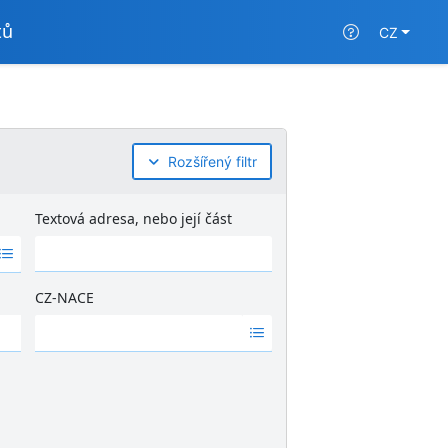
tů
CZ
Rozšířený filtr
Textová adresa, nebo její část
CZ-NACE
Ž
á
d
n
é
v