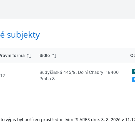
ý
d
s
k
l
y
e
d
é subjekty
k
y
Právní forma
Sídlo
O
Budyšínská 445/9, Dolní Chabry, 18400
112
Praha 8
to výpis byl pořízen prostřednictvím IS ARES dne: 8. 8. 2026 v 11:1