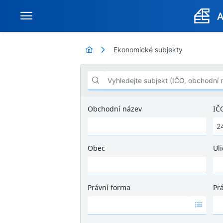
Ekonomické subjekty
Vyhledejte subjekt (IČO, obchodní název .
Obchodní název
IČ
Obec
Uli
Ž
á
d
Právní forma
Pr
n
Ž
Ž
é
á
á
v
d
d