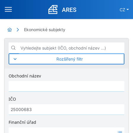
CZ
Ekonomické subjekty
Vyhledejte subjekt (IČO, obchodní název ...)
Rozšířený filtr
Obchodní název
IČO
Finanční úřad
Ž