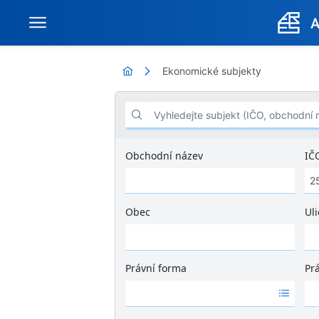
Ekonomické subjekty
Vyhledejte subjekt (IČO, obchodní název .
Obchodní název
IČ
Obec
Uli
Ž
á
d
Právní forma
Pr
n
Ž
Ž
é
á
á
v
d
d