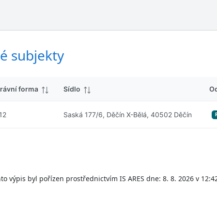
ý
d
s
k
l
y
e
d
é subjekty
k
y
rávní forma
Sídlo
O
12
Saská 177/6, Děčín X-Bělá, 40502 Děčín
to výpis byl pořízen prostřednictvím IS ARES dne: 8. 8. 2026 v 12:4