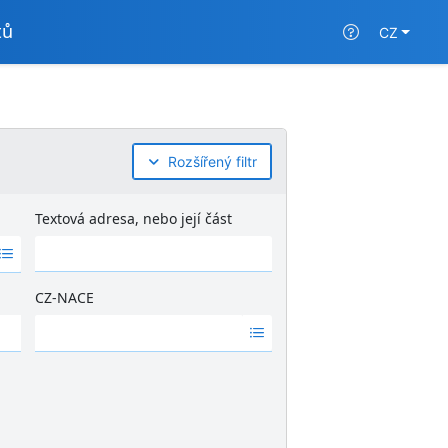
tů
CZ
Rozšířený filtr
Textová adresa, nebo její část
CZ-NACE
Ž
á
d
n
é
v