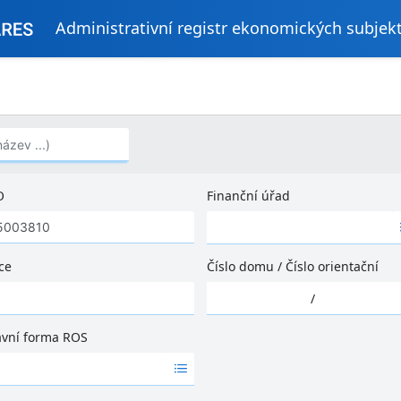
Administrativní registr ekonomických subjek
..)
O
Finanční úřad
Ž
á
d
ce
Číslo domu
/
Číslo orientační
n
Ž
é
/
á
v
d
ý
ávní forma ROS
n
s
é
l
v
e