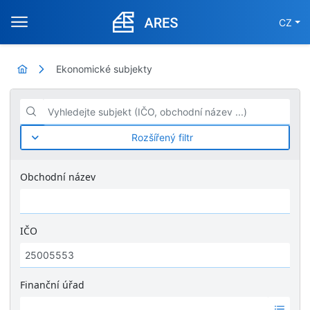
CZ
Ekonomické subjekty
Vyhledejte subjekt (IČO, obchodní název ...)
Rozšířený filtr
Obchodní název
IČO
Finanční úřad
Ž