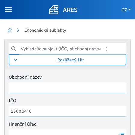
CZ
Ekonomické subjekty
Vyhledejte subjekt (IČO, obchodní název ...)
Rozšířený filtr
Obchodní název
IČO
Finanční úřad
Ž