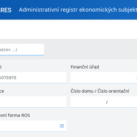
Administrativní registr ekonomických subjek
..)
O
Finanční úřad
Ž
á
d
ce
Číslo domu
/
Číslo orientační
n
Ž
é
/
á
v
d
ý
ávní forma ROS
n
s
é
l
v
e