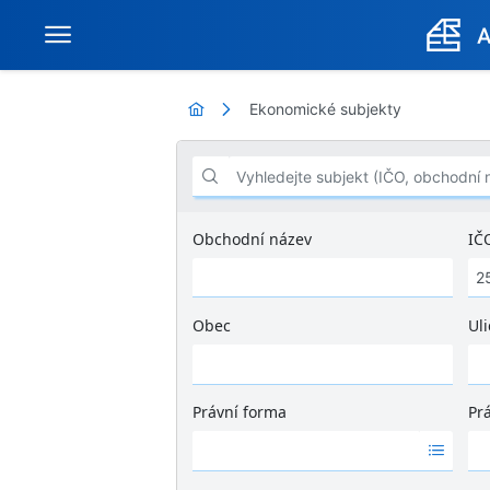
Ekonomické subjekty
Vyhledejte subjekt (IČO, obchodní název .
Obchodní název
IČ
Obec
Uli
Ž
á
d
Právní forma
Pr
n
Ž
Ž
é
á
á
v
d
d