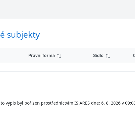
ý
d
s
k
l
y
e
d
é subjekty
k
y
Právní forma
Sídlo
to výpis byl pořízen prostřednictvím IS ARES dne: 6. 8. 2026 v 09:0