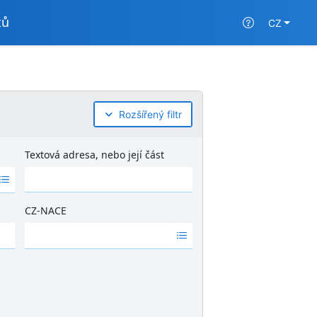
tů
CZ
Rozšířený filtr
Textová adresa, nebo její část
CZ-NACE
Ž
á
d
n
é
v