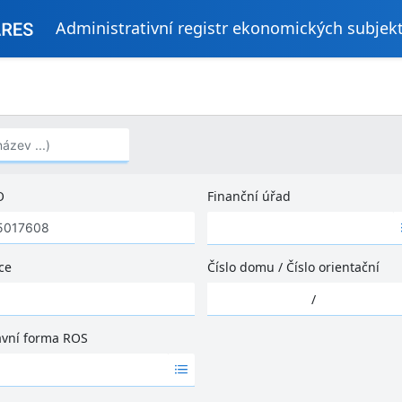
Administrativní registr ekonomických subjek
..)
O
Finanční úřad
Ž
á
d
ce
Číslo domu
/
Číslo orientační
n
Ž
é
/
á
v
d
ý
ávní forma ROS
n
s
é
l
v
e