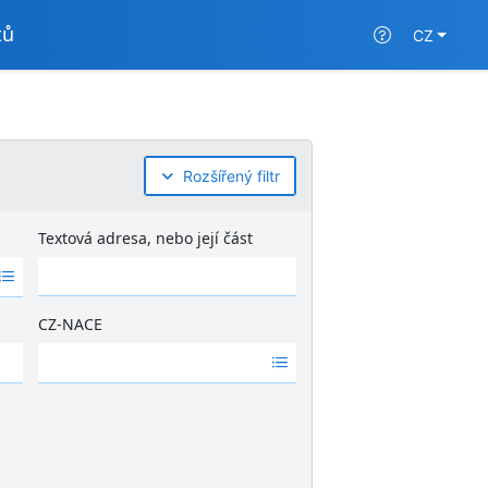
tů
CZ
Rozšířený filtr
Textová adresa, nebo její část
CZ-NACE
Ž
á
d
n
é
v