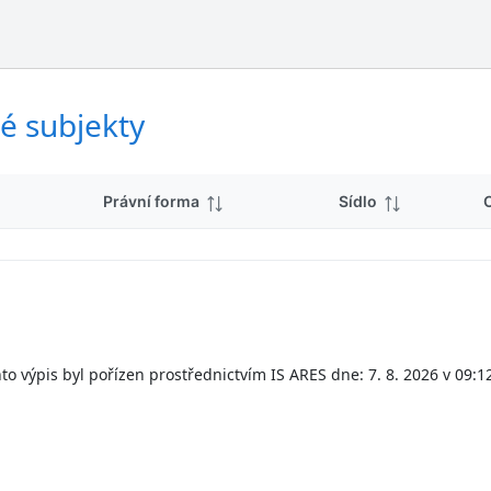
ý
d
s
k
l
y
e
d
é subjekty
k
y
Právní forma
Sídlo
to výpis byl pořízen prostřednictvím IS ARES dne: 7. 8. 2026 v 09:1