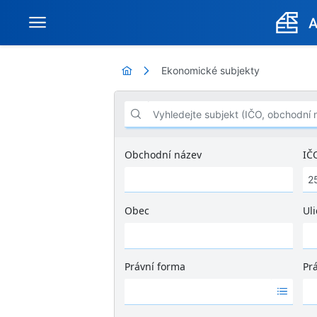
Ekonomické subjekty
Vyhledejte subjekt (IČO, obchodní název .
Obchodní název
IČ
Obec
Uli
Ž
á
d
Právní forma
Pr
n
Ž
Ž
é
á
á
v
d
d