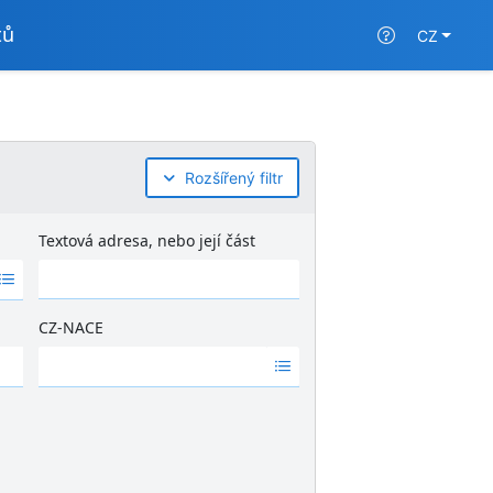
tů
CZ
Rozšířený filtr
Textová adresa, nebo její část
CZ-NACE
Ž
á
d
n
é
v