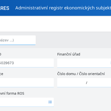
Administrativní registr ekonomických subjek
..)
O
Finanční úřad
Ž
á
d
ce
Číslo domu
/
Číslo orientační
n
Ž
é
/
á
v
d
ý
ávní forma ROS
n
s
é
l
v
e