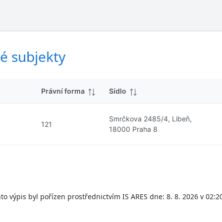
ý
d
s
k
l
y
e
d
é subjekty
k
y
Právní forma
Sídlo
Smrčkova 2485/4, Libeň,
121
18000 Praha 8
to výpis byl pořízen prostřednictvím IS ARES dne: 8. 8. 2026 v 02:2