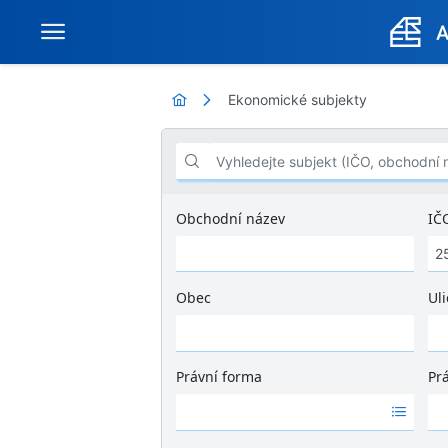
Ekonomické subjekty
Vyhledejte subjekt (IČO, obchodní název .
Obchodní název
IČ
Obec
Uli
Ž
á
d
Právní forma
Pr
n
Ž
Ž
é
á
á
v
d
d