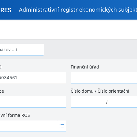
Administrativní registr ekonomických subjek
..)
O
Finanční úřad
Ž
á
d
ce
Číslo domu
/
Číslo orientační
n
Ž
é
/
á
v
d
ý
ávní forma ROS
n
s
é
l
v
e