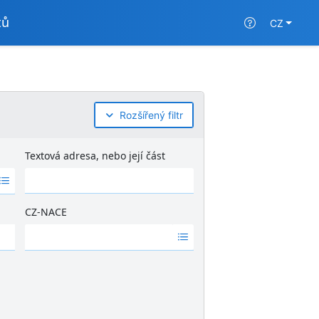
tů
CZ
Rozšířený filtr
Textová adresa, nebo její část
CZ-NACE
Ž
á
d
n
é
v