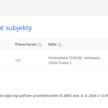
ý
d
s
k
l
y
e
d
é subjekty
k
y
Právní forma
Sídlo
Vinohradská 1318/99, Vinohrady,
112
12000 Praha 2
to výpis byl pořízen prostřednictvím IS ARES dne: 6. 8. 2026 v 12:4