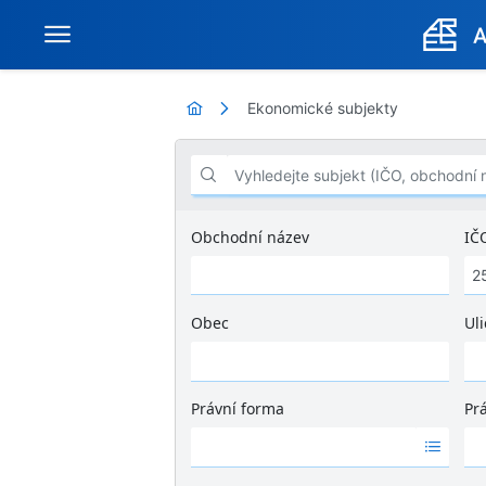
Ekonomické subjekty
Vyhledejte subjekt (IČO, obchodní název .
Obchodní název
IČ
Obec
Uli
Ž
á
d
Právní forma
Pr
n
Ž
Ž
é
á
á
v
d
d