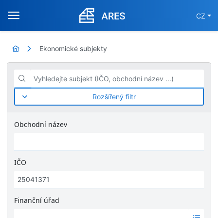
CZ
Ekonomické subjekty
Vyhledejte subjekt (IČO, obchodní název ...)
Rozšířený filtr
Obchodní název
IČO
Finanční úřad
Ž