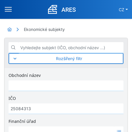
CZ
Ekonomické subjekty
Vyhledejte subjekt (IČO, obchodní název ...)
Rozšířený filtr
Obchodní název
IČO
Finanční úřad
Ž