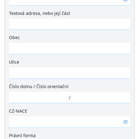
á
d
Textová adresa, nebo její část
n
é
v
ý
Obec
s
Ž
l
á
e
d
Ulice
d
n
k
Ž
é
y
á
v
d
ý
Číslo domu
/
Číslo orientační
n
s
é
/
l
v
e
ý
CZ-NACE
d
s
k
Ž
l
y
á
e
d
Právní forma
d
n