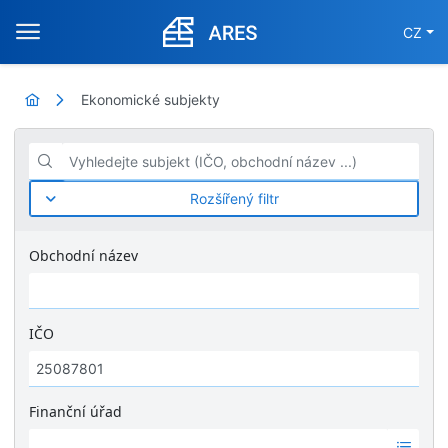
CZ
Ekonomické subjekty
Vyhledejte subjekt (IČO, obchodní název ...)
Rozšířený filtr
Obchodní název
IČO
Finanční úřad
Ž