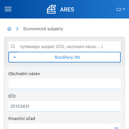
CZ
Ekonomické subjekty
Vyhledejte subjekt (IČO, obchodní název ...)
Rozšířený filtr
Obchodní název
IČO
Finanční úřad
Ž