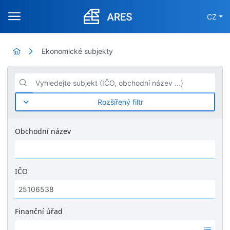
CZ
Ekonomické subjekty
Vyhledejte subjekt (IČO, obchodní název ...)
Rozšířený filtr
Obchodní název
IČO
Finanční úřad
Ž