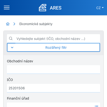
CZ
Ekonomické subjekty
Vyhledejte subjekt (IČO, obchodní název ...)
Rozšířený filtr
Obchodní název
IČO
Finanční úřad
Ž