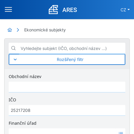
CZ
Ekonomické subjekty
Vyhledejte subjekt (IČO, obchodní název ...)
Rozšířený filtr
Obchodní název
IČO
Finanční úřad
Ž