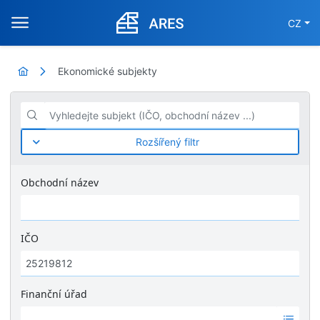
CZ
Ekonomické subjekty
Vyhledejte subjekt (IČO, obchodní název ...)
Rozšířený filtr
Obchodní název
IČO
Finanční úřad
Ž