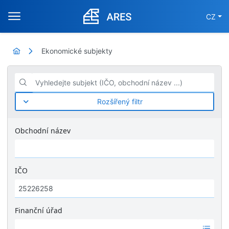
CZ
Ekonomické subjekty
Vyhledejte subjekt (IČO, obchodní název ...)
Rozšířený filtr
Obchodní název
IČO
Finanční úřad
Ž