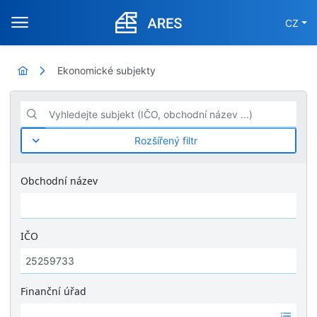
CZ
Ekonomické subjekty
Vyhledejte subjekt (IČO, obchodní název ...)
Rozšířený filtr
Obchodní název
IČO
Finanční úřad
Ž