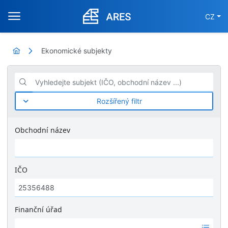
CZ
Ekonomické subjekty
Vyhledejte subjekt (IČO, obchodní název ...)
Rozšířený filtr
Obchodní název
IČO
Finanční úřad
Ž