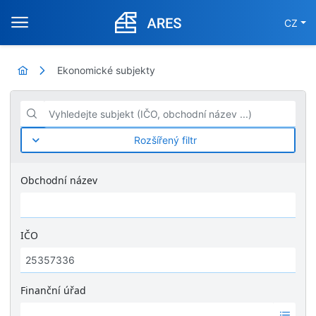
CZ
Ekonomické subjekty
Vyhledejte subjekt (IČO, obchodní název ...)
Rozšířený filtr
Obchodní název
IČO
Finanční úřad
Ž