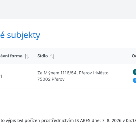
ý
d
s
k
l
y
e
d
é subjekty
k
y
rávní forma
Sídlo
O
Za Mlýnem 1116/54, Přerov I-Město,
21
75002 Přerov
to výpis byl pořízen prostřednictvím IS ARES dne: 7. 8. 2026 v 05:1