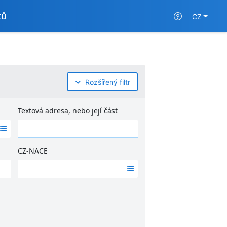
tů
CZ
Rozšířený filtr
Textová adresa, nebo její část
CZ-NACE
Ž
á
d
n
é
v