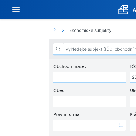
Ekonomické subjekty
Vyhledejte subjekt (IČO, obchodní název .
Obchodní název
IČ
Obec
Uli
Ž
á
d
Právní forma
Pr
n
Ž
Ž
é
á
á
v
d
d