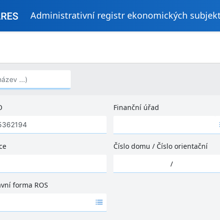
Administrativní registr ekonomických subjek
..)
O
Finanční úřad
Ž
á
d
ce
Číslo domu
/
Číslo orientační
n
Ž
é
/
á
v
d
ý
ávní forma ROS
n
s
é
l
v
e