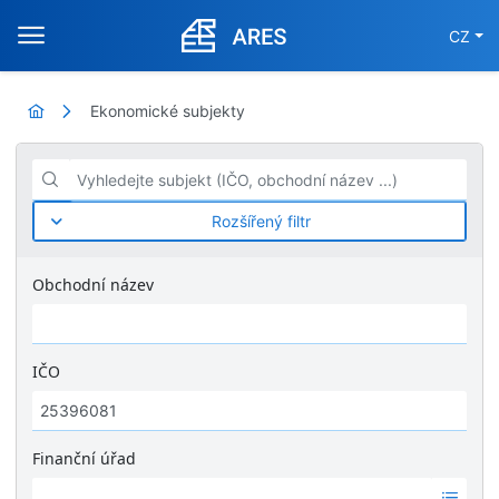
CZ
Ekonomické subjekty
Vyhledejte subjekt (IČO, obchodní název ...)
Rozšířený filtr
Obchodní název
IČO
Finanční úřad
Ž