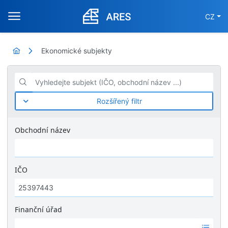
CZ
Ekonomické subjekty
Vyhledejte subjekt (IČO, obchodní název ...)
Rozšířený filtr
Obchodní název
IČO
Finanční úřad
Ž